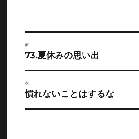
投
前
稿
73.夏休みの思い出
前
の
ナ
投
ビ
稿:
次
ゲ
慣れないことはするな
次
の
ー
投
シ
稿:
ョ