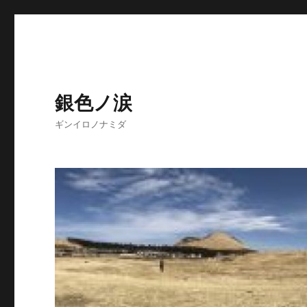
銀色ノ涙
ギンイロノナミダ