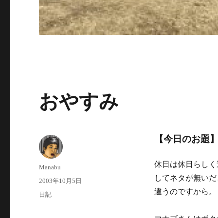
おやすみ
【今日のお題
休日は休日らしく
投
Manabu
稿
してネタが無いだ
投
2003年10月5日
者
稿
違うのですから。
カ
日記
日:
テ
ゴ