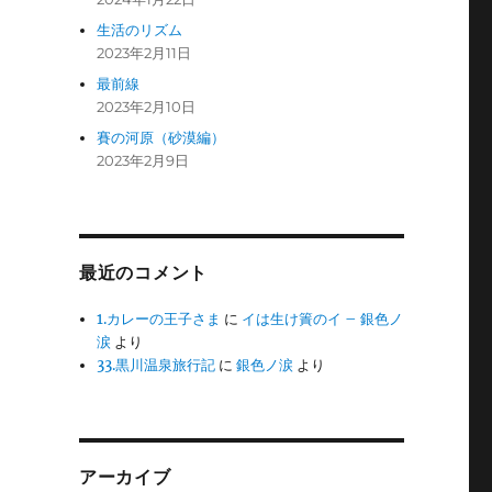
生活のリズム
2023年2月11日
最前線
2023年2月10日
賽の河原（砂漠編）
2023年2月9日
最近のコメント
1.カレーの王子さま
に
イは生け簀のイ – 銀色ノ
涙
より
33.黒川温泉旅行記
に
銀色ノ涙
より
アーカイブ