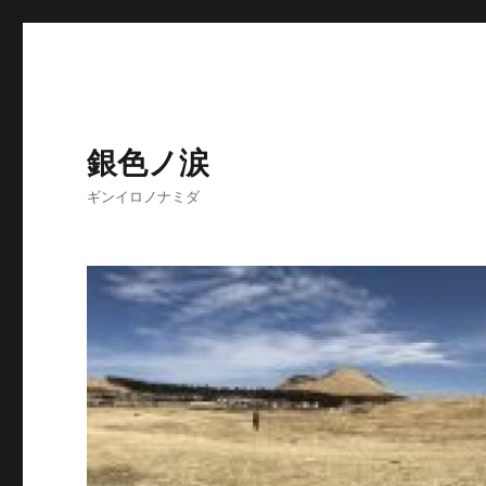
銀色ノ涙
ギンイロノナミダ