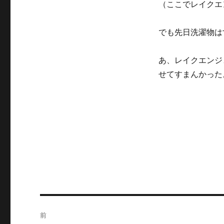
（ここでレイクエ
リ
ー
でも先日洗濯物は
あ、レイクエンジ
せてすまんかった
投
前