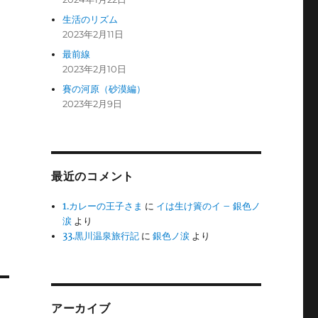
生活のリズム
2023年2月11日
最前線
2023年2月10日
賽の河原（砂漠編）
2023年2月9日
最近のコメント
1.カレーの王子さま
に
イは生け簀のイ – 銀色ノ
涙
より
33.黒川温泉旅行記
に
銀色ノ涙
より
アーカイブ