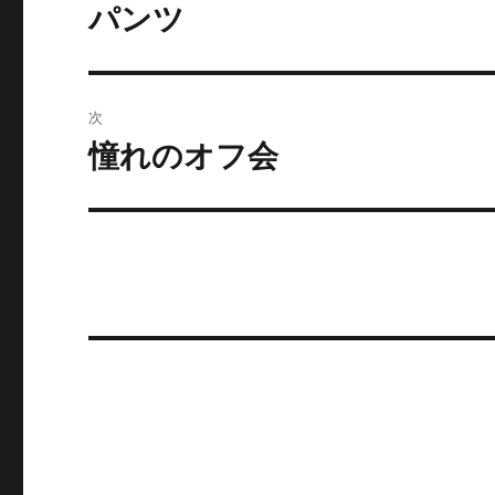
稿
パンツ
前
の
ナ
投
ビ
稿:
次
ゲ
憧れのオフ会
次
の
ー
投
シ
稿:
ョ
ン