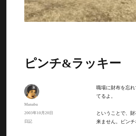
ピンチ&ラッキー
職場に財布を忘れ
てるよ。
投
Manabu
稿
投
2003年10月20日
ということで、財
者
稿
カ
日記
来ません。ピンチ
日:
テ
ゴ