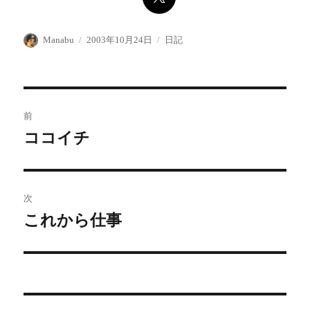
投
投
カ
Manabu
2003年10月24日
日記
稿
稿
テ
者
日:
ゴ
リ
ー
投
前
稿
ココイチ
前
の
ナ
投
ビ
稿:
次
ゲ
これから仕事
次
の
ー
投
シ
稿:
ョ