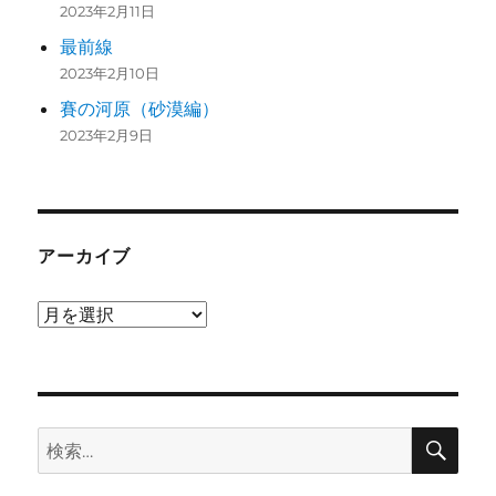
2023年2月11日
最前線
2023年2月10日
賽の河原（砂漠編）
2023年2月9日
アーカイブ
ア
ー
カ
イ
検
ブ
検
索
索: