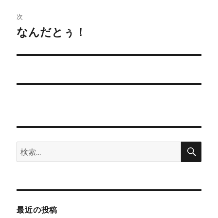
投
ビ
稿:
次
ゲ
なんだとぅ！
次
の
ー
投
シ
稿:
ョ
ン
検
検
索
索:
最近の投稿