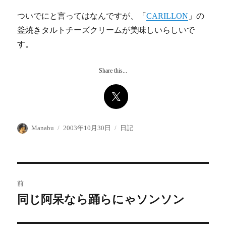
ついでにと言ってはなんですが、「
CARILLON
」の
釜焼きタルトチーズクリームが美味しいらしいで
す。
Share this...
投
投
カ
Manabu
2003年10月30日
日記
稿
稿
テ
者
日:
ゴ
リ
ー
投
前
稿
同じ阿呆なら踊らにゃソンソン
前
の
ナ