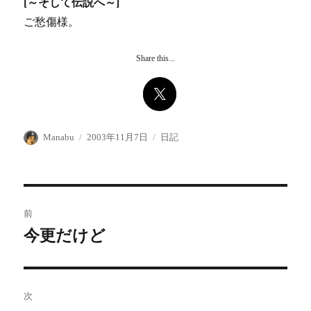
[～そして伝説へ～]
ご愁傷様。
Share this...
投
投
カ
Manabu
2003年11月7日
日記
稿
稿
テ
者
日:
ゴ
リ
ー
投
前
稿
今更だけど
前
の
ナ
投
ビ
稿:
次