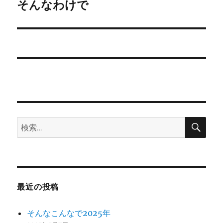
ゲ
そんなわけで
次
の
ー
投
シ
稿:
ョ
ン
検
検
索
索:
最近の投稿
そんなこんなで2025年