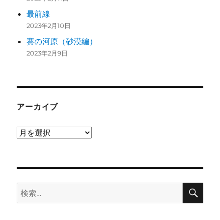
最前線
2023年2月10日
賽の河原（砂漠編）
2023年2月9日
アーカイブ
ア
ー
カ
イ
検
ブ
検
索
索: