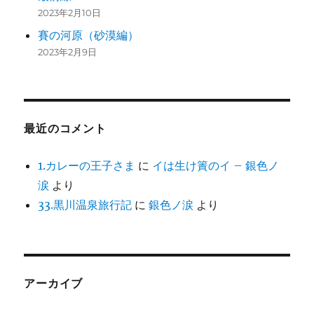
2023年2月10日
賽の河原（砂漠編）
2023年2月9日
最近のコメント
1.カレーの王子さま
に
イは生け簀のイ – 銀色ノ
涙
より
33.黒川温泉旅行記
に
銀色ノ涙
より
アーカイブ