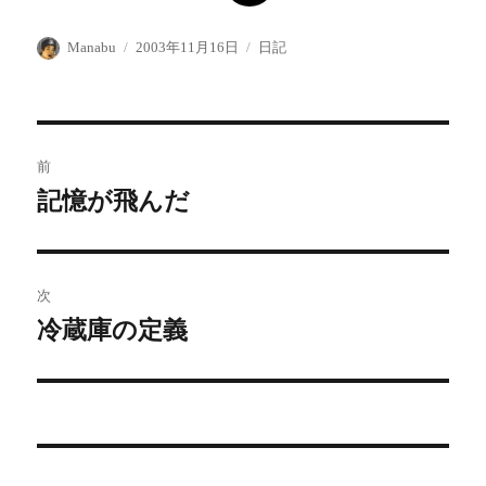
投
投
カ
Manabu
2003年11月16日
日記
稿
稿
テ
者
日:
ゴ
リ
ー
投
前
稿
記憶が飛んだ
前
の
ナ
投
ビ
稿:
次
ゲ
冷蔵庫の定義
次
の
ー
投
シ
稿:
ョ