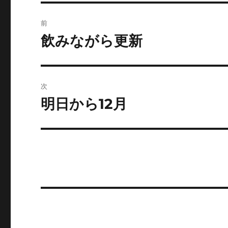
投
前
稿
飲みながら更新
前
の
ナ
投
ビ
稿:
次
ゲ
明日から12月
次
の
ー
投
シ
稿:
ョ
ン