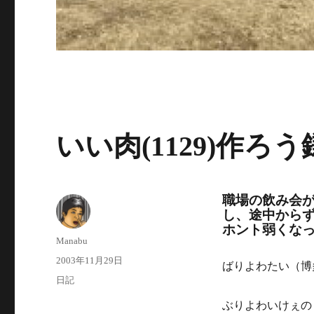
いい肉(1129)作ろ
職場の飲み会
し、途中から
ホント弱くな
投
Manabu
稿
投
2003年11月29日
ばりよわたい（博
者
稿
カ
日記
日:
テ
ぶりよわいけぇの
ゴ