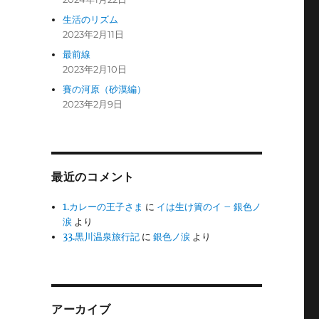
生活のリズム
2023年2月11日
最前線
2023年2月10日
賽の河原（砂漠編）
2023年2月9日
最近のコメント
1.カレーの王子さま
に
イは生け簀のイ – 銀色ノ
涙
より
33.黒川温泉旅行記
に
銀色ノ涙
より
アーカイブ