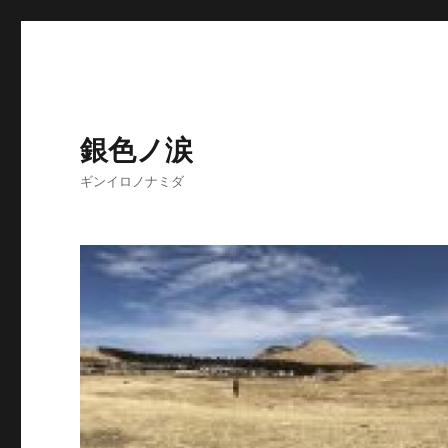
銀色ノ涙
ギンイロノナミダ