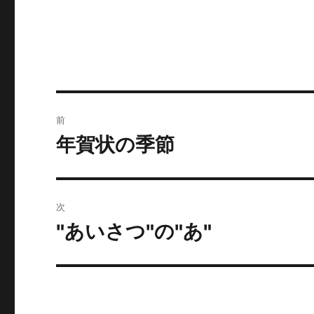
投
前
稿
年賀状の季節
前
の
ナ
投
ビ
稿:
次
ゲ
"あいさつ"の"あ"
次
の
ー
投
シ
稿:
ョ