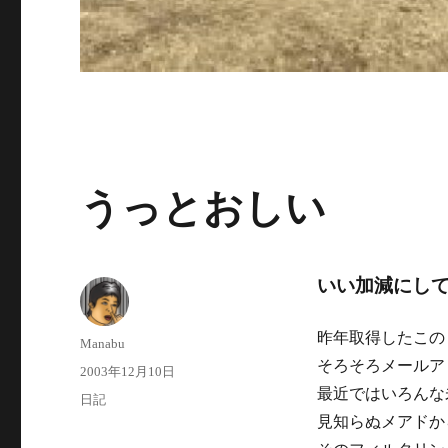
うっとおしい
いい加減にし
昨年取得したこの
投
Manabu
稿
そろそろメールア
投
2003年12月10日
者
稿
最近ではいろんな
カ
日記
日:
テ
見知らぬメアドか
ゴ