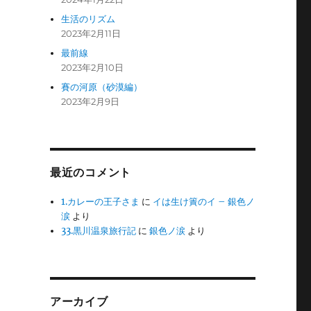
生活のリズム
2023年2月11日
最前線
2023年2月10日
賽の河原（砂漠編）
2023年2月9日
最近のコメント
1.カレーの王子さま
に
イは生け簀のイ – 銀色ノ
涙
より
33.黒川温泉旅行記
に
銀色ノ涙
より
アーカイブ