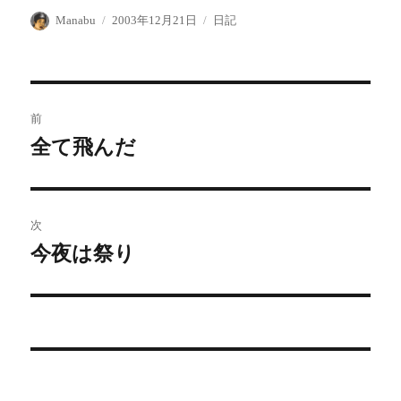
投
投
カ
Manabu
2003年12月21日
日記
稿
稿
テ
者
日:
ゴ
リ
ー
投
前
稿
全て飛んだ
前
の
ナ
投
ビ
稿:
次
ゲ
今夜は祭り
次
の
ー
投
シ
稿:
ョ