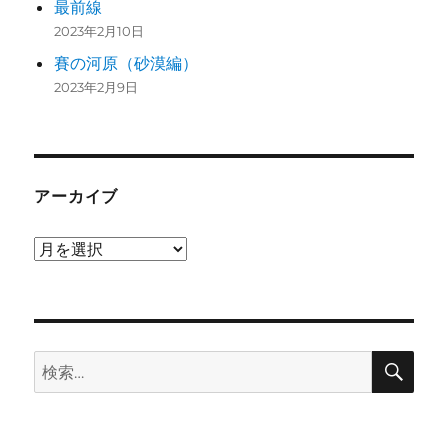
最前線
2023年2月10日
賽の河原（砂漠編）
2023年2月9日
アーカイブ
ア
ー
カ
イ
検
ブ
検
索
索: