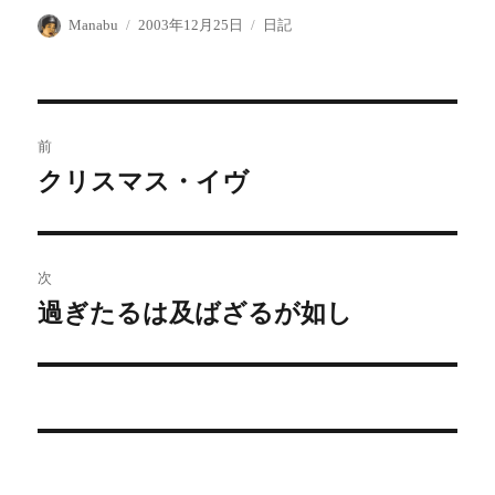
投
投
カ
Manabu
2003年12月25日
日記
稿
稿
テ
者
日:
ゴ
リ
ー
投
前
稿
クリスマス・イヴ
前
の
ナ
投
ビ
稿:
次
ゲ
過ぎたるは及ばざるが如し
次
の
ー
投
シ
稿:
ョ