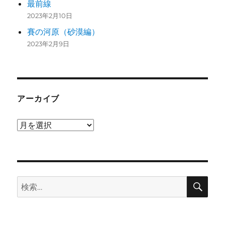
最前線
2023年2月10日
賽の河原（砂漠編）
2023年2月9日
アーカイブ
ア
ー
カ
イ
検
ブ
検
索
索: