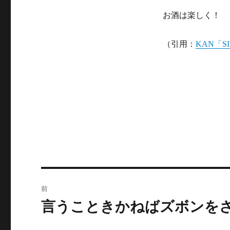
リ
お酒は楽しく！
ー
（引用：
KAN「SI
投
前
稿
言うこときかねばズボンを
前
の
ナ