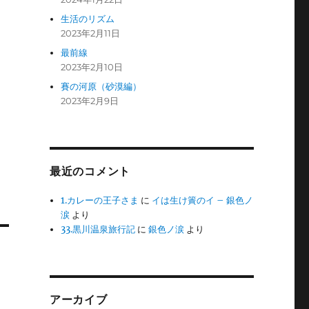
生活のリズム
2023年2月11日
最前線
2023年2月10日
賽の河原（砂漠編）
2023年2月9日
最近のコメント
1.カレーの王子さま
に
イは生け簀のイ – 銀色ノ
涙
より
33.黒川温泉旅行記
に
銀色ノ涙
より
アーカイブ