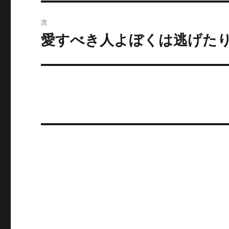
投
ビ
稿:
次
ゲ
愛すべき人よぼくは逃げた
次
の
ー
投
シ
稿:
ョ
ン