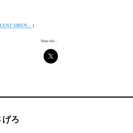
LENT SIREN」
）
Share this...
さげろ