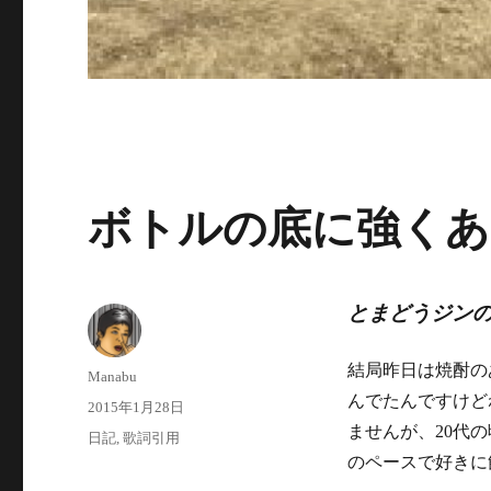
ボトルの底に強くあ
とまどうジン
結局昨日は焼酎の
投
Manabu
稿
んでたんですけど
投
2015年1月28日
者
稿
ませんが、20代
カ
日記
,
歌詞引用
日:
テ
のペースで好きに
ゴ