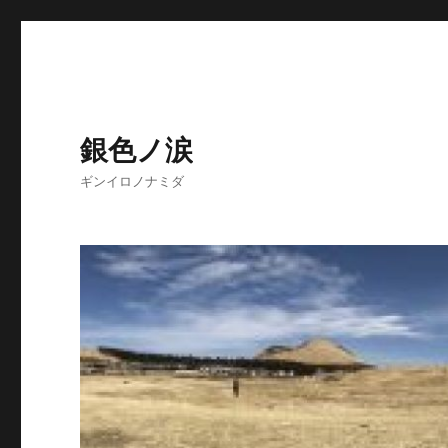
銀色ノ涙
ギンイロノナミダ