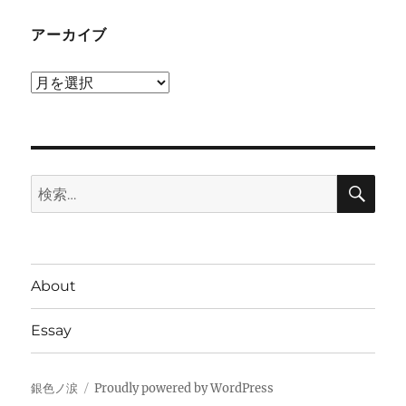
アーカイブ
ア
ー
カ
イ
検
ブ
検
索
索:
About
Essay
銀色ノ涙
Proudly powered by WordPress