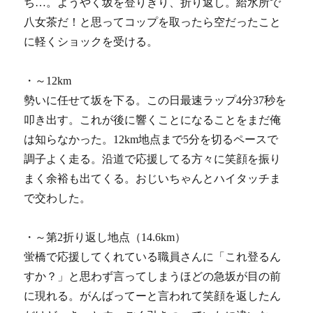
ち…。ようやく坂を登りきり、折り返し。給水所で
八女茶だ！と思ってコップを取ったら空だったこと
に軽くショックを受ける。
・～12km
勢いに任せて坂を下る。この日最速ラップ4分37秒を
叩き出す。これが後に響くことになることをまだ俺
は知らなかった。12km地点まで5分を切るペースで
調子よく走る。沿道で応援してる方々に笑顔を振り
まく余裕も出てくる。おじいちゃんとハイタッチま
で交わした。
・～第2折り返し地点（14.6km）
蛍橋で応援してくれている職員さんに「これ登るん
すか？」と思わず言ってしまうほどの急坂が目の前
に現れる。がんばってーと言われて笑顔を返したん