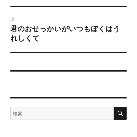
の
ナ
投
ビ
稿:
次
ゲ
君のおせっかいがいつもぼくはう
次
の
れしくて
ー
投
シ
稿:
ョ
ン
検
検
索
索: