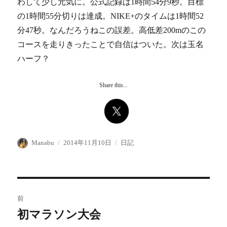
わして少し元気に。公式記録は1時間54分9秒。目標
の1時間55分切りは達成。NIKE+のタイムは1時間52
分47秒。なんだろうねこの誤差。高低差200mのこの
コースを走りきったことで自信はついた。次は玉名
ハーフ？
Share this...
投
投
カ
Manabu
2014年11月10日
日記
稿
稿
テ
者
日:
ゴ
リ
ー
投
前
稿
初マラソン大会
前