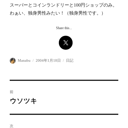
スーパーとコインランドリーと100円ショップのみ。
わぁい、独身男性みたい！（独身男性です。）
Share this...
投
投
カ
Manabu
2004年1月18日
日記
稿
稿
テ
者
日:
ゴ
リ
ー
投
前
稿
ウソツキ
前
の
ナ
投
ビ
稿:
次