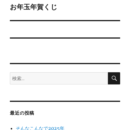
ゲ
お年玉年賀くじ
次
の
ー
投
シ
稿:
ョ
ン
検
検
索
索:
最近の投稿
そんなこんなで2025年