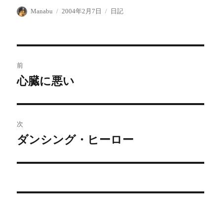
投
投
カ
Manabu
2004年2月7日
日記
稿
稿
テ
者
日:
ゴ
リ
ー
投
前
稿
心臓に悪い
前
の
ナ
投
ビ
稿:
次
ゲ
ダンシング・ヒーロー
次
の
ー
投
シ
稿:
ョ