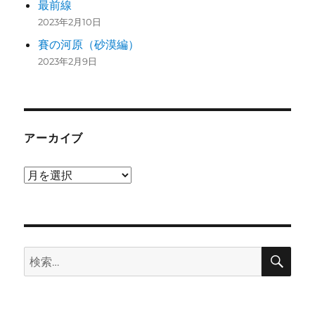
最前線
2023年2月10日
賽の河原（砂漠編）
2023年2月9日
アーカイブ
ア
ー
カ
イ
検
ブ
検
索
索: