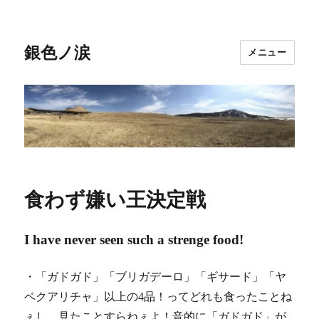
銀色ノ涙
メニュー
食わず嫌い王決定戦
I have never seen such a strenge food!
・「ガドガド」「ブリガデーロ」「ギサード」「ヤ
ベクアリチャ」以上の4品！ってどれも食ったことね
ぇし、見たことすらねぇよ！音的に「ガドガド」が