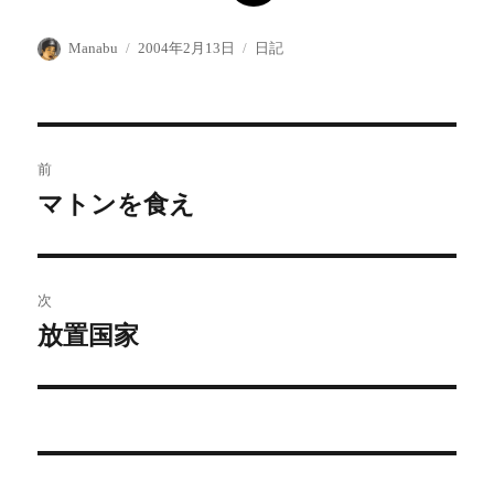
投
投
カ
Manabu
2004年2月13日
日記
稿
稿
テ
者
日:
ゴ
リ
ー
投
前
稿
マトンを食え
前
の
ナ
投
ビ
稿:
次
ゲ
放置国家
次
の
ー
投
シ
稿:
ョ