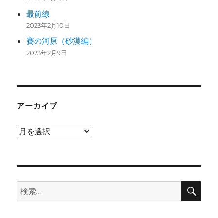
最前線
2023年2月10日
賽の河原（砂漠編）
2023年2月9日
アーカイブ
ア
ー
カ
イ
検
ブ
検
索
索: