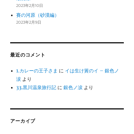
2023年2月10日
賽の河原（砂漠編）
2023年2月9日
最近のコメント
1.カレーの王子さま
に
イは生け簀のイ – 銀色ノ
涙
より
33.黒川温泉旅行記
に
銀色ノ涙
より
アーカイブ