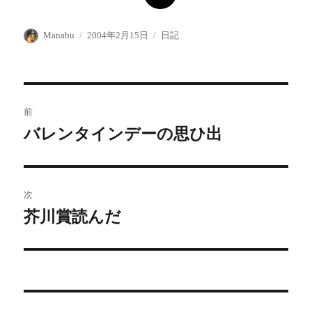
投
投
カ
Manabu
2004年2月15日
日記
稿
稿
テ
者
日:
ゴ
リ
ー
投
前
稿
バレンタインデーの思ひ出
前
の
ナ
投
ビ
稿:
次
ゲ
芥川賞読んだ
次
の
ー
投
シ
稿:
ョ