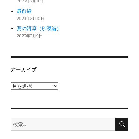
2023年2月11日
最前線
2023年2月10日
賽の河原（砂漠編）
2023年2月9日
アーカイブ
ア
ー
カ
イ
検
ブ
検
索
索: