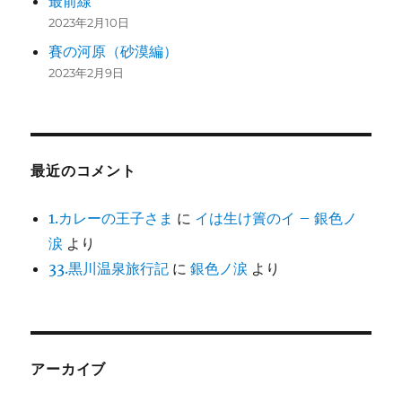
最前線
2023年2月10日
賽の河原（砂漠編）
2023年2月9日
最近のコメント
1.カレーの王子さま
に
イは生け簀のイ – 銀色ノ
涙
より
33.黒川温泉旅行記
に
銀色ノ涙
より
アーカイブ