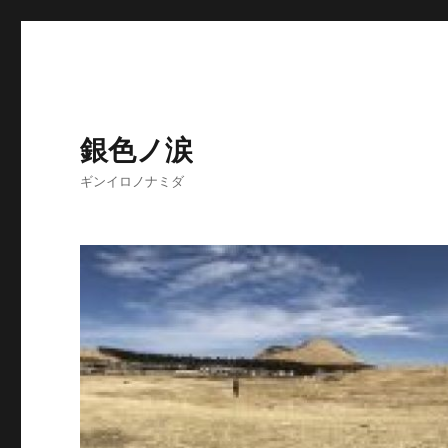
銀色ノ涙
ギンイロノナミダ