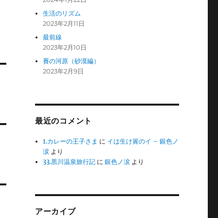
生活のリズム
2023年2月11日
最前線
2023年2月10日
賽の河原（砂漠編）
2023年2月9日
最近のコメント
1.カレーの王子さま
に
イは生け簀のイ – 銀色ノ
涙
より
33.黒川温泉旅行記
に
銀色ノ涙
より
アーカイブ