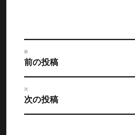
投
前
稿
前の投稿
前
の
ナ
投
ビ
稿:
次
ゲ
次の投稿
次
の
ー
投
シ
稿:
ョ