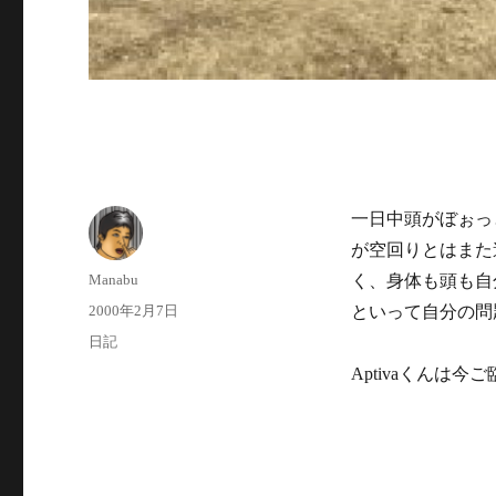
一日中頭がぼぉっ
が空回りとはまた
投
Manabu
く、身体も頭も自
稿
投
2000年2月7日
といって自分の問
者
稿
カ
日記
日:
テ
Aptivaくん
ゴ
リ
ー