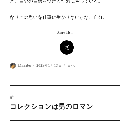
ど、自分の自信をつけるためにやっている。
なぜこの思いを仕事に生かせないかな、自分。
Share this...
投
投
カ
Manabu
2023年1月13日
日記
稿
稿
テ
者
日:
ゴ
リ
ー
投
前
稿
コレクションは男のロマン
前
の
ナ
投
ビ