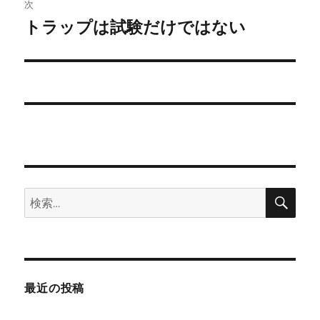
稿:
次
ゲ
トラップは試験だけではない
次
の
ー
投
シ
稿:
ョ
ン
検
検
索
索:
最近の投稿