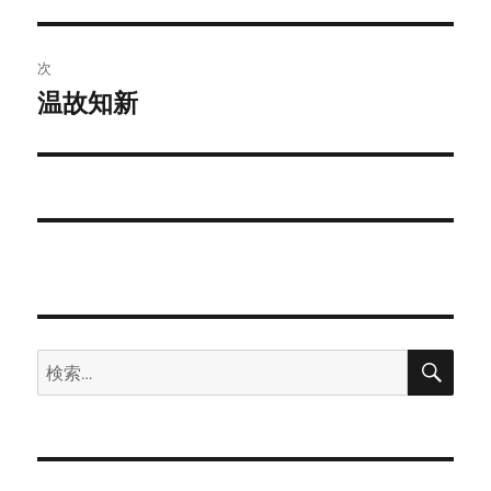
の
ナ
投
ビ
稿:
次
ゲ
温故知新
次
の
ー
投
シ
稿:
ョ
ン
検
検
索
索: