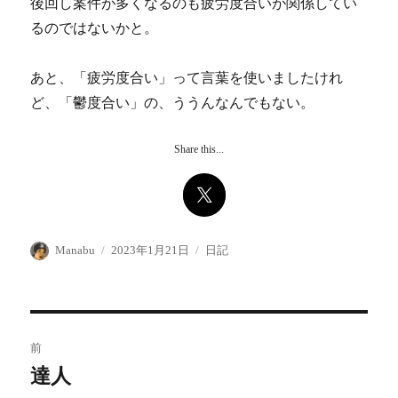
後回し案件が多くなるのも疲労度合いが関係してい
るのではないかと。
あと、「疲労度合い」って言葉を使いましたけれ
ど、「鬱度合い」の、ううんなんでもない。
Share this...
投
投
カ
Manabu
2023年1月21日
日記
稿
稿
テ
者
日:
ゴ
リ
ー
投
前
稿
達人
前