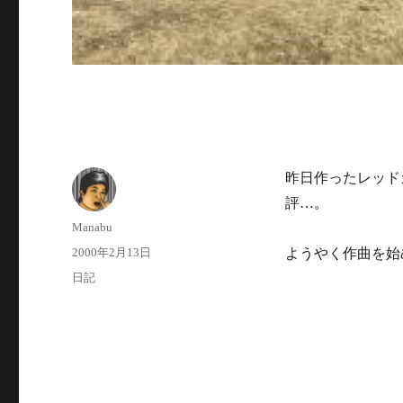
昨日作ったレッド
評…。
投
Manabu
稿
投
2000年2月13日
ようやく作曲を始
者
稿
カ
日記
日:
テ
ゴ
リ
ー