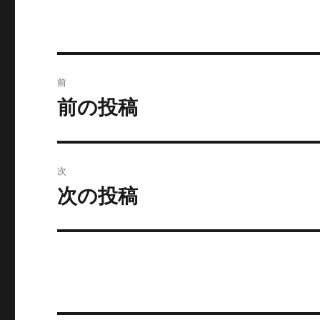
投
前
稿
前の投稿
前
の
ナ
投
ビ
稿:
次
ゲ
次の投稿
次
の
ー
投
シ
稿:
ョ
ン