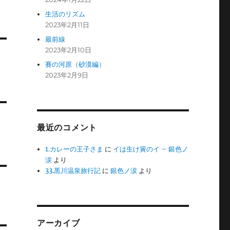
生活のリズム
2023年2月11日
最前線
2023年2月10日
賽の河原（砂漠編）
2023年2月9日
最近のコメント
1.カレーの王子さま
に
イは生け簀のイ – 銀色ノ
涙
より
33.黒川温泉旅行記
に
銀色ノ涙
より
アーカイブ