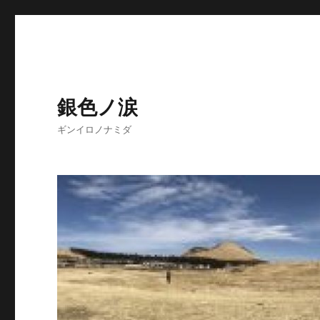
銀色ノ涙
ギンイロノナミダ