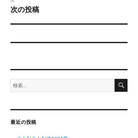
ゲ
次の投稿
次
の
ー
投
シ
稿:
ョ
ン
検
検
索
索:
最近の投稿