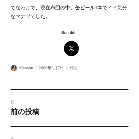
てなわけで、現在布団の中。缶ビール1本でイイ気分
なマナブでした。
Share this...
投
投
カ
Manabu
2000年3月7日
日記
稿
稿
テ
者
日:
ゴ
リ
ー
投
前
稿
前の投稿
前
の
ナ
投
ビ
稿:
次