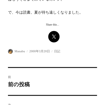
で、今は読書。夏が待ち遠しくなりました。
Share this...
投
投
カ
Manabu
2000年3月20日
日記
稿
稿
テ
者
日:
ゴ
リ
ー
投
前
稿
前の投稿
前
の
ナ
投
ビ
稿:
次