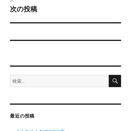
ゲ
次の投稿
次
の
ー
投
シ
稿:
ョ
ン
検
検
索
索:
最近の投稿