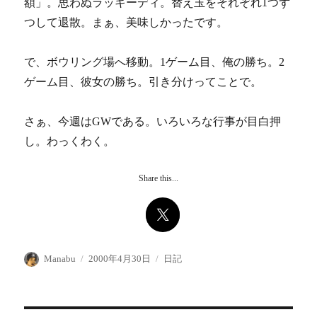
額」。思わぬラッキーディ。替え玉をそれぞれ1つず
つして退散。まぁ、美味しかったです。
で、ボウリング場へ移動。1ゲーム目、俺の勝ち。2
ゲーム目、彼女の勝ち。引き分けってことで。
さぁ、今週はGWである。いろいろな行事が目白押
し。わっくわく。
Share this...
投
投
カ
Manabu
2000年4月30日
日記
稿
稿
テ
者
日:
ゴ
リ