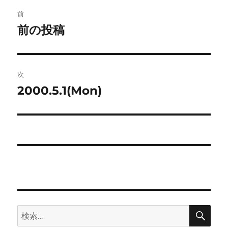
ー
投
前
稿
前の投稿
前
の
ナ
投
ビ
稿:
次
ゲ
2000.5.1(Mon)
次
の
ー
投
シ
稿:
ョ
ン
検
検
索
索: