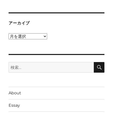
アーカイブ
ア
ー
カ
イ
検
ブ
検
索
索:
About
Essay