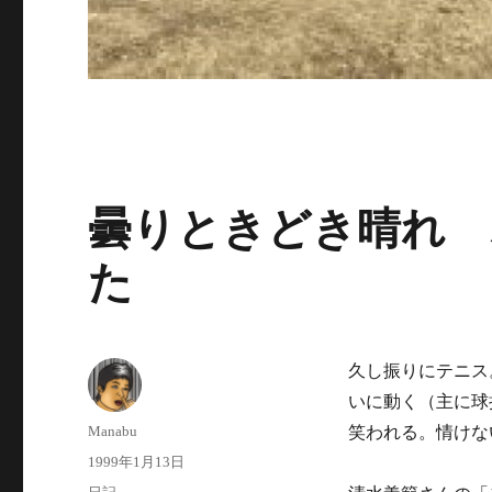
曇りときどき晴れ 
た
久し振りにテニス
いに動く（主に球
投
Manabu
笑われる。情けな
稿
投
1999年1月13日
者
稿
カ