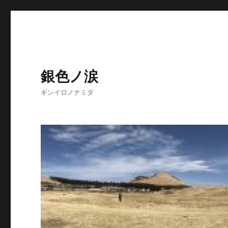
銀色ノ涙
ギンイロノナミダ