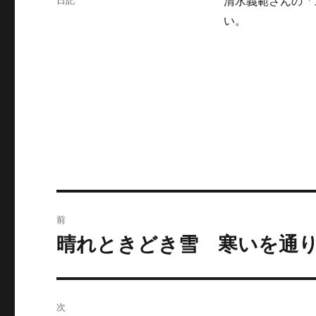
日記
清水義範さんの「
日:
テ
い。
ゴ
リ
ー
投
前
稿
晴れときどき雪 寒いを通
前
の
ナ
投
ビ
稿:
次