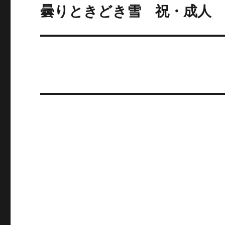
ゲ
曇りときどき雪 祝・成人
次
の
ー
投
シ
稿:
ョ
ン