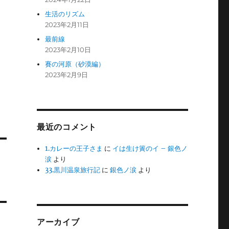
生活のリズム
2023年2月11日
最前線
2023年2月10日
賽の河原（砂漠編）
2023年2月9日
最近のコメント
1.カレーの王子さま
に
イは生け簀のイ – 銀色ノ
涙
より
33.黒川温泉旅行記
に
銀色ノ涙
より
アーカイブ