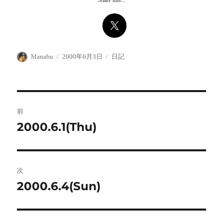
Share this...
投
投
カ
Manabu
2000年6月3日
日記
稿
稿
テ
者
日:
ゴ
リ
ー
投
前
稿
2000.6.1(Thu)
前
の
ナ
投
ビ
稿:
次
ゲ
2000.6.4(Sun)
次
の
ー
投