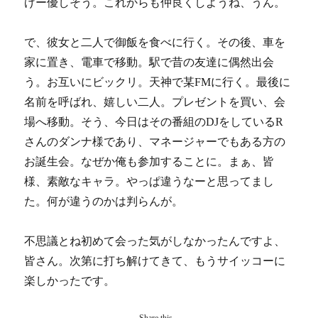
げー優しそう。これからも仲良くしようね、うん。
で、彼女と二人で御飯を食べに行く。その後、車を
家に置き、電車で移動。駅で昔の友達に偶然出会
う。お互いにビックリ。天神で某FMに行く。最後に
名前を呼ばれ、嬉しい二人。プレゼントを買い、会
場へ移動。そう、今日はその番組のDJをしているR
さんのダンナ様であり、マネージャーでもある方の
お誕生会。なぜか俺も参加することに。まぁ、皆
様、素敵なキャラ。やっぱ違うなーと思ってまし
た。何が違うのかは判らんが。
不思議とね初めて会った気がしなかったんですよ、
皆さん。次第に打ち解けてきて、もうサイッコーに
楽しかったです。