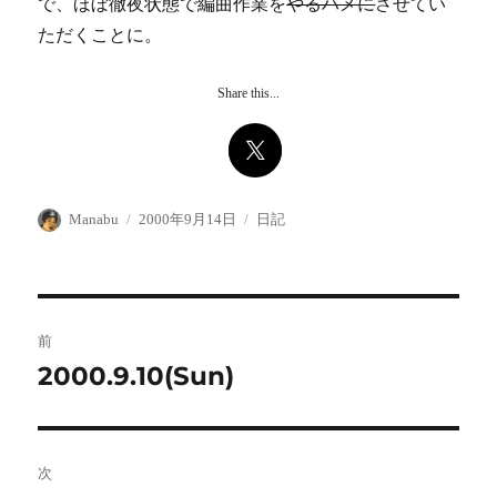
で、ほぼ徹夜状態で編曲作業を
やるハメに
させてい
ただくことに。
Share this...
投
投
カ
Manabu
2000年9月14日
日記
稿
稿
テ
者
日:
ゴ
リ
ー
投
前
稿
2000.9.10(Sun)
前
の
ナ
投
ビ
稿:
次