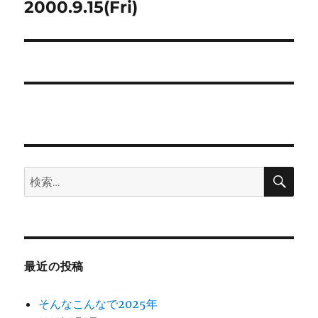
ゲ
2000.9.15(Fri)
次
の
ー
投
シ
稿:
ョ
ン
検
検
索
索:
最近の投稿
そんなこんなで2025年