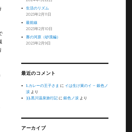
生活のリズム
時
2023年2月11日
最前線
2023年2月10日
で
賽の河原（砂漠編）
減
2023年2月9日
情
最近のコメント
m
1.カレーの王子さま
に
イは生け簀のイ – 銀色ノ
涙
より
33.黒川温泉旅行記
に
銀色ノ涙
より
曇
アーカイブ