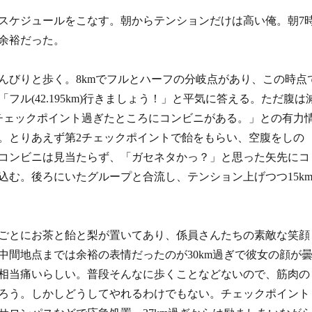
スケジュールをこなす。朝からテンションだけは高い俺。朝7
余裕だった。
んびりと歩く。8kmでフルとハーフの分岐点があり、この時点
フル(42.195km)行きましょう！」と平気に答える。ただ腹は
チェックポイント過ぎたところにコンビニがある。」との有力
。とりあえず第2チェックポイントで飴をもらい、空腹をしの
コンビニは見当たらず、「ガセネタかっ？」と思った矢先にコ
込む。後ろにいたグループと合流し、テンション上げつつ15k
ごとにお茶と飴と梨が置いてあり、係員さんたちの素敵な笑顔
中間地点までは余裕の表情だったのが30km過ぎで彼女の顔が
相当痛いらしい。普段そんなに歩くことなどないので、筋肉の
ろう。しかしどうしてやれるわけでもない。チェックポイント