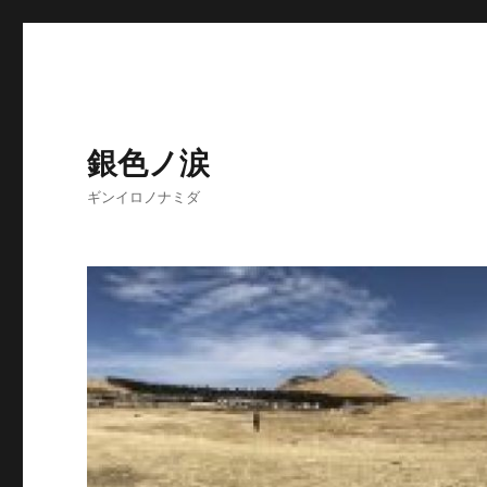
銀色ノ涙
ギンイロノナミダ