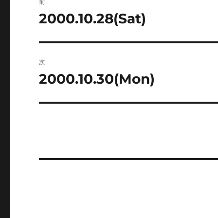
前
稿
2000.10.28(Sat)
前
の
ナ
投
ビ
稿:
次
ゲ
2000.10.30(Mon)
次
の
ー
投
シ
稿:
ョ
ン