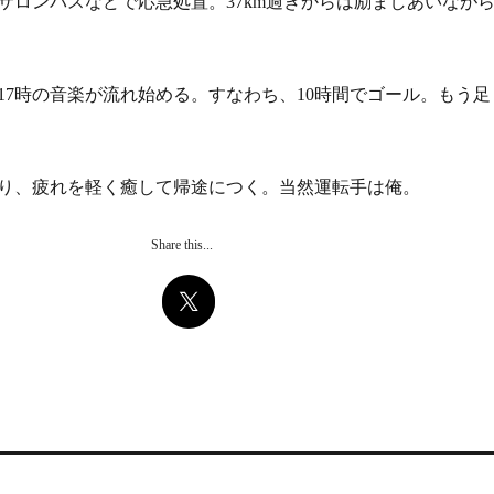
サロンパスなどで応急処置。37km過ぎからは励ましあいなが
17時の音楽が流れ始める。すなわち、10時間でゴール。もう足
り、疲れを軽く癒して帰途につく。当然運転手は俺。
Share this...