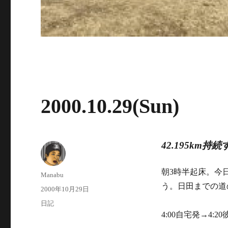
2000.10.29(Sun)
42.195km
朝3時半起床。今
投
Manabu
稿
う。日田までの道
投
2000年10月29日
者
稿
カ
日記
日:
テ
4:00自宅発→4:2
ゴ