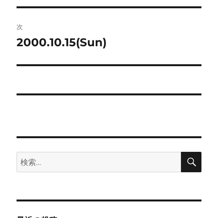
ナ
投
ビ
稿:
次
ゲ
2000.10.15(Sun)
次
の
ー
投
シ
稿:
ョ
ン
検
検
索
索: