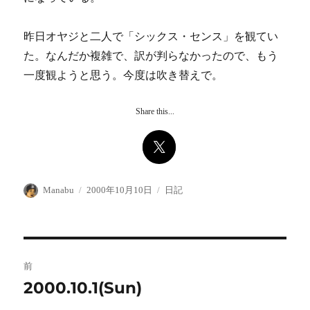
昨日オヤジと二人で「シックス・センス」を観てい
た。なんだか複雑で、訳が判らなかったので、もう
一度観ようと思う。今度は吹き替えで。
Share this...
投
投
カ
Manabu
2000年10月10日
日記
稿
稿
テ
者
日:
ゴ
リ
ー
投
前
稿
2000.10.1(Sun)
前
の