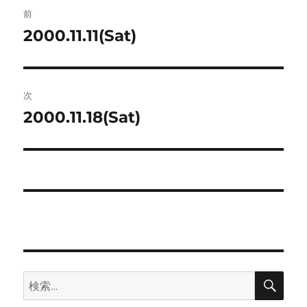
投
前
稿
2000.11.11(Sat)
前
の
ナ
投
ビ
稿:
次
ゲ
2000.11.18(Sat)
次
の
ー
投
シ
稿:
ョ
ン
検
検
索
索: