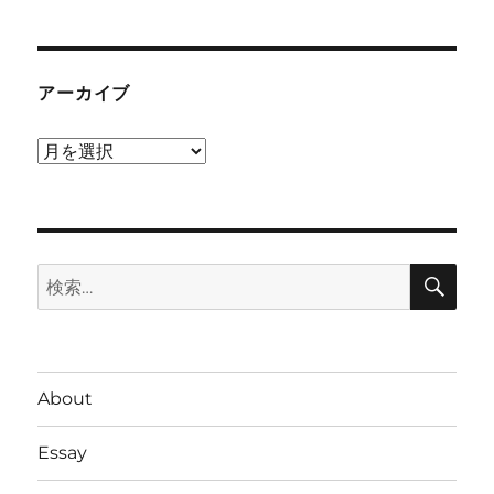
アーカイブ
ア
ー
カ
イ
検
ブ
検
索
索:
About
Essay