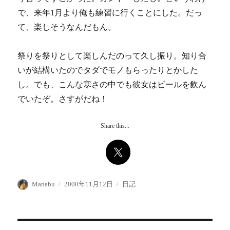
で、来年1月より俺も練習に行くことにした。だっ
て、楽しそうなんだもん。
祭りを祭りとして楽しんだのって久し振り。知り合
いが結構いたのでタダでモノもらったりとかした
し。でも、こんな寒さの中でも彼女はビールを飲ん
でいたぞ。さすがだね！
Share this...
投
投
カ
Manabu
2000年11月12日
日記
稿
稿
テ
者
日:
ゴ
リ
ー