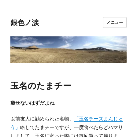
銀色ノ涙
メニュー
玉名のたまチー
痩せないはずだよね
以前友人に勧められた名物、
「玉名チーズまんじゅ
う」
略してたまチーですが、一度食べたらどハマり
しまして、玉名に寄った際には毎回買って帰りま