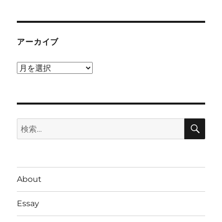
アーカイブ
ア
ー
カ
イ
検
ブ
検
索
索:
About
Essay