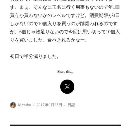
す。まぁ、そんなに玉名に行く用事もないので年1回
買うか買わないかのレベルですけど。消費期限が3日
しかないので10個入りを買うのが躊躇われるのです
が、6個じゃ物足りないので今回は思い切って10個入
りを買いました。食べきれるかなー。
初日で半分減りました。
Share this...
投
投
カ
Manabu
2017年9月25日
日記
稿
稿
テ
者
日:
ゴ
リ
ー