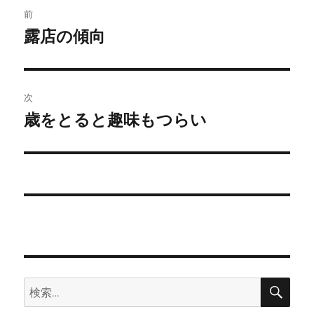
投
前
稿
露店の傾向
前
の
ナ
投
ビ
稿:
次
ゲ
歳をとると趣味もつらい
次
の
ー
投
シ
稿:
ョ
ン
検
検
索
索: