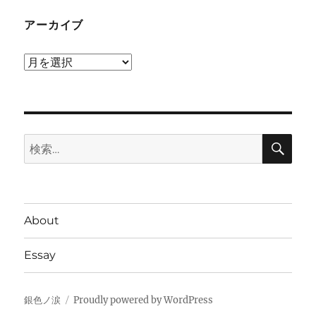
アーカイブ
ア
ー
カ
イ
検
ブ
検
索
索:
About
Essay
銀色ノ涙
Proudly powered by WordPress