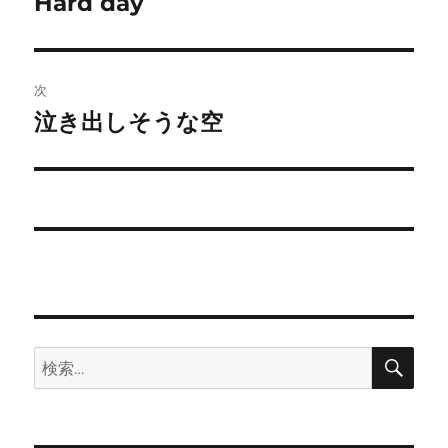
Hard day
前
の
ナ
投
ビ
稿:
次
ゲ
泣き出しそうな空
次
の
ー
投
シ
稿:
ョ
ン
検
検
索
索: