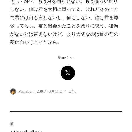
そしてMへ。もう君を困らせない。もう揺らいだり
しない。僕は君を大切に思ってる。けれどそのこと
で君には何も言わないし、何もしない。僕は君を尊
敬してるし、君と出会えたことを誇りに思う。後悔
がないとは言えないけど、より大切なのは目の前の
夢に向かうことだから。
Share this...
投
投
カ
Manabu
2001年3月11日
日記
稿
稿
テ
者
日:
ゴ
リ
ー
投
前
稿