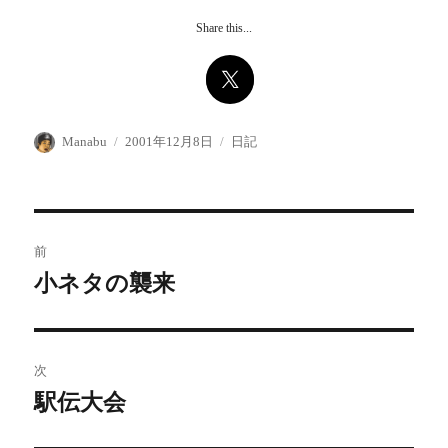
Share this...
投
投
カ
Manabu
2001年12月8日
日記
稿
稿
テ
者
日:
ゴ
リ
ー
投
前
稿
小ネタの襲来
前
の
ナ
投
ビ
稿:
次
ゲ
駅伝大会
次
の
ー