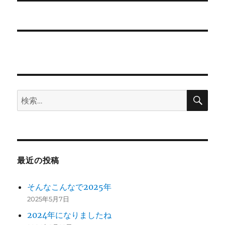
投
シ
稿:
ョ
ン
検
検
索
索:
最近の投稿
そんなこんなで2025年
2025年5月7日
2024年になりましたね