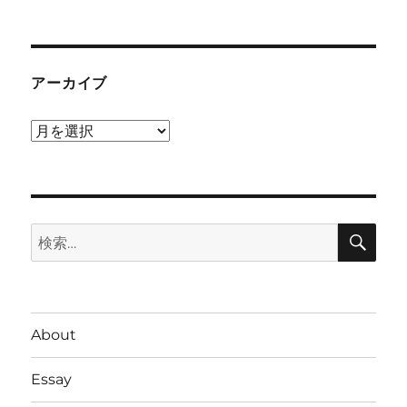
アーカイブ
ア
ー
カ
イ
検
ブ
検
索
索:
About
Essay