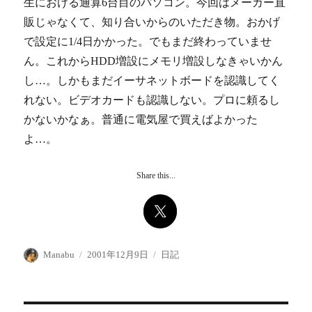
生における通算6台目のパソコン。今回はメーカー直
販じゃなくて、知り合いからのいただき物。おかげ
で設定に1/4日かかった。でもまだ終わっていませ
ん。これからHDD増設にメモリ増設しなきゃいかん
し…。しかもまだイーサネットボードを認識してく
れない。ビデオカードも認識しない。プロに頼るし
かないかなぁ。普通に電気屋で買えばよかった
よ…。
Share this...
投
投
カ
Manabu
2001年12月9日
日記
稿
稿
テ
者
日:
ゴ
リ