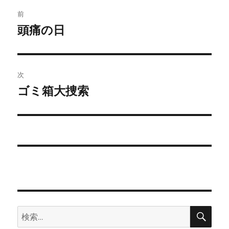
ー
投
前
稿
頭痛の日
前
の
ナ
投
ビ
稿:
次
ゲ
ゴミ箱大捜索
次
の
ー
投
シ
稿:
ョ
ン
検
検
索
索: