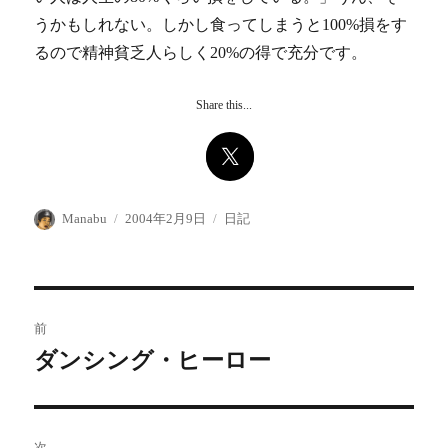
うかもしれない。しかし食ってしまうと100%損をす
るので精神貧乏人らしく20%の得で充分です。
Share this...
投
投
カ
Manabu
2004年2月9日
日記
稿
稿
テ
者
日:
ゴ
リ
ー
投
前
稿
ダンシング・ヒーロー
前
の
ナ
投
ビ
稿:
次