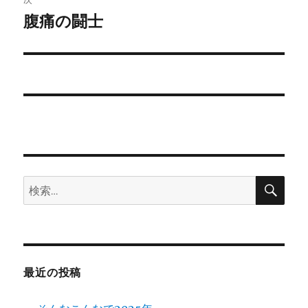
ゲ
腹痛の闘士
次
の
ー
投
シ
稿:
ョ
ン
検
検
索
索:
最近の投稿