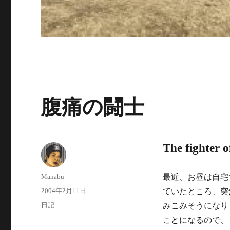
腹痛の闘士
The fighter 
投
Manabu
最近、お昼は自宅
稿
投
2004年2月11日
ていたところ、突
者
稿
カ
日記
みこみそうになり
日:
テ
ことになるので、
ゴ