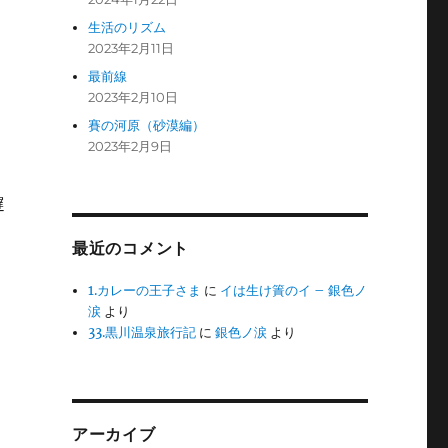
生活のリズム
2023年2月11日
最前線
2023年2月10日
賽の河原（砂漠編）
2023年2月9日
遅
最近のコメント
1.カレーの王子さま
に
イは生け簀のイ – 銀色ノ
涙
より
33.黒川温泉旅行記
に
銀色ノ涙
より
アーカイブ