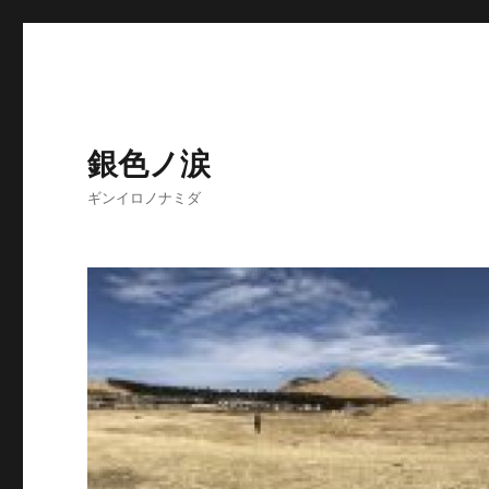
銀色ノ涙
ギンイロノナミダ