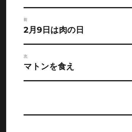
投
前
稿
2月9日は肉の日
前
の
ナ
投
ビ
稿:
次
ゲ
マトンを食え
次
の
ー
投
シ
稿:
ョ
ン