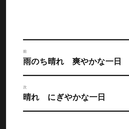
リ
ー
投
前
稿
雨のち晴れ 爽やかな一日
前
の
ナ
投
ビ
稿:
次
ゲ
晴れ にぎやかな一日
次
の
ー
投
シ
稿: