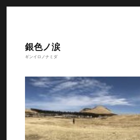
銀色ノ涙
ギンイロノナミダ