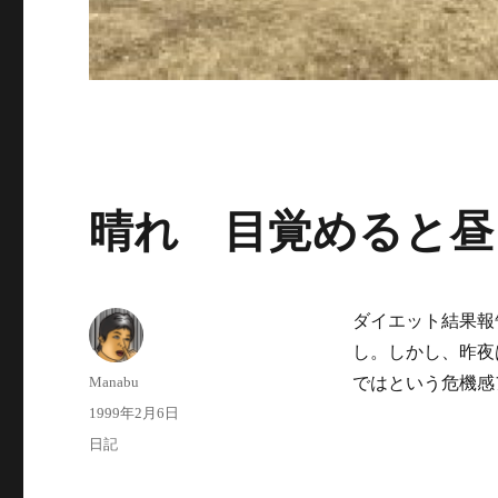
晴れ 目覚めると昼
ダイエット結果報
し。しかし、昨夜
投
Manabu
ではという危機感
稿
投
1999年2月6日
者
稿
カ
日記
日:
テ
ゴ