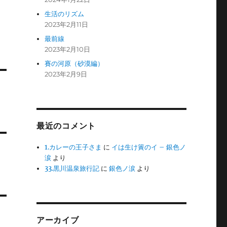
生活のリズム
2023年2月11日
最前線
2023年2月10日
賽の河原（砂漠編）
2023年2月9日
最近のコメント
1.カレーの王子さま
に
イは生け簀のイ – 銀色ノ
涙
より
33.黒川温泉旅行記
に
銀色ノ涙
より
アーカイブ