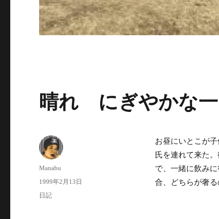
晴れ にぎやかな一
お昼にいとこが子
氏を連れて来た。
投
Manabu
で、一緒に飲みに
稿
投
1999年2月13日
合、どちらが奢る
者
稿
カ
日記
日:
テ
ゴ