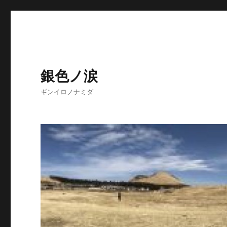
銀色ノ涙
ギンイロノナミダ