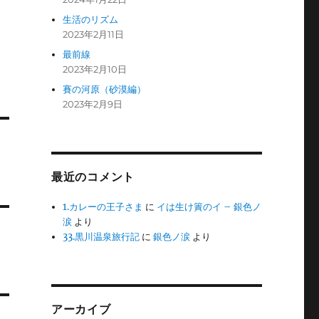
生活のリズム
2023年2月11日
最前線
2023年2月10日
賽の河原（砂漠編）
2023年2月9日
最近のコメント
1.カレーの王子さま
に
イは生け簀のイ – 銀色ノ
涙
より
33.黒川温泉旅行記
に
銀色ノ涙
より
アーカイブ