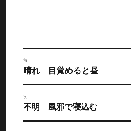
リ
ー
投
前
稿
晴れ 目覚めると昼
前
の
ナ
投
ビ
稿:
次
ゲ
不明 風邪で寝込む
次
の
ー
投
シ
稿: